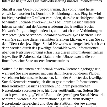
Interesse liegt in der Qualitätsverbesserung unseres Internetauftritts
Shariff ist ein Open-Source-Programm, das von c’t und heise
entwickelt worden ist. Durch die Einbindung dieses Plug-ins wird
im Wege verlinkter Grafiken verhindert, dass die nachfolgend näher
benannten Social-Network-Plug-ins bei Ihrem Besuch unserer
Internetseite(n), auf der/denen wiederum das jeweilige Social-
Network-Plug-in eingebunden ist, automatisch eine Verbindung zu
dem jeweiligen Server des Social-Network-Plug-ins herstellt. Erst
wenn Sie auf eine dieser verlinkten Grafiken klicken, werden Sie zu
dem Dienst des jeweiligen Social-Networks weitergeleitet. Auch erst
dann werden durch das jeweilige Social-Network Informationen
über den Nutzungsvorgang erfasst. Zu diesen Informationen zählen
bspw. Ihre IP-Adresse, das Datum nebst Uhrzeit sowie die von
Ihnen besuchte Seite unseres Internetauftritts.
Sollten Sie bei einem der Social-Network-Dienste eingeloggt sein,
während Sie eine unserer mit dem damit korrespondieren Plug-in
versehenen Internetseite besuchen, kann der Anbieter des jeweiligen
Social-Networks womöglich die so gesammelten Informationen
Ihres konkreten Besuchs erkennen und Ihrem persönlichen
Nutzerkonto zuordnen bzw. hierüber veröffentlichen. Sofern Sie
also bspw. den sog. „Teilen“-Button des jeweiligen Social-Networks
benutzen, werden diese Informationen ggf. in Ihrem dortigen
Nutzerkonto gespeichert und über die Plattform des jeweiligen