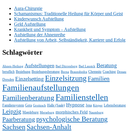
Aura-Chirurgie
Schamanismus: Traditionelle Heilung für Körper und Geist
Kinderwunsch Aufstellung
Geld Aufstellung
Krankheit und Symptom – Aufstellung
Aufstellung der Ahnenreihe
Aufstellung von Arbeit, Selbständigkeit, Karriere und Erfolg
Schlagwörter
Beratung
Aufstellungen
Ahnen-Heilung
Bad Dürrenberg
Bad Lausick
beruflich
Beziehung
Beziehungsberatung
Chemnitz
Coaching
Borna
Braunsbedra
Dessau
Einzelsitzung
Familien
Einzelsetting
Dresden
Familienaufstellungen
Familienstellen
Familienberatung
Hypnose
Familiensystem
Gera
Halle (Saale)
Jena
Lebensberatung
Groitzsch
Körper
Leipzig
morphisches Feld
Magdeburg
Merseburg
Naumburg
psychologische Beratung
Paarberatung
Sachsen
Sachsen-Anhalt