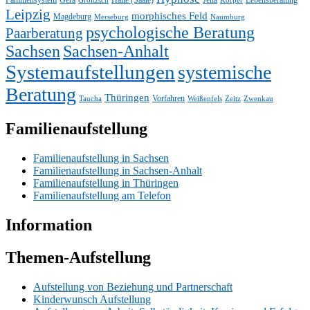
Familiensystem
Gera
Halle (Saale)
Jena
Lebensberatung
Groitzsch
Körper
Leipzig
morphisches Feld
Magdeburg
Merseburg
Naumburg
psychologische Beratung
Paarberatung
Sachsen
Sachsen-Anhalt
Systemaufstellungen
systemische
Beratung
Thüringen
Vorfahren
Taucha
Weißenfels
Zeitz
Zwenkau
Familienaufstellung
Familienaufstellung in Sachsen
Familienaufstellung in Sachsen-Anhalt
Familienaufstellung in Thüringen
Familienaufstellung am Telefon
Information
Themen-Aufstellung
Aufstellung von Beziehung und Partnerschaft
Kinderwunsch Aufstellung