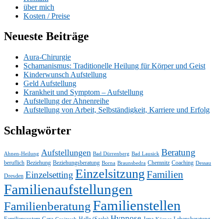
über mich
Kosten / Preise
Neueste Beiträge
Aura-Chirurgie
Schamanismus: Traditionelle Heilung für Körper und Geist
Kinderwunsch Aufstellung
Geld Aufstellung
Krankheit und Symptom – Aufstellung
Aufstellung der Ahnenreihe
Aufstellung von Arbeit, Selbständigkeit, Karriere und Erfolg
Schlagwörter
Beratung
Aufstellungen
Ahnen-Heilung
Bad Dürrenberg
Bad Lausick
beruflich
Beziehung
Beziehungsberatung
Chemnitz
Coaching
Borna
Braunsbedra
Dessau
Einzelsitzung
Familien
Einzelsetting
Dresden
Familienaufstellungen
Familienstellen
Familienberatung
Hypnose