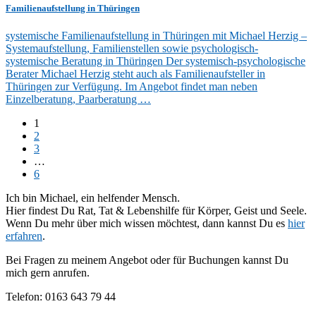
Familienaufstellung in Thüringen
systemische Familienaufstellung in Thüringen mit Michael Herzig –
Systemaufstellung, Familienstellen sowie psychologisch-
systemische Beratung in Thüringen Der systemisch-psychologische
Berater Michael Herzig steht auch als Familienaufsteller in
Thüringen zur Verfügung. Im Angebot findet man neben
Einzelberatung, Paarberatung …
1
2
3
…
6
Ich bin Michael, ein helfender Mensch.
Hier findest Du Rat, Tat & Lebenshilfe für Körper, Geist und Seele.
Wenn Du mehr über mich wissen möchtest, dann kannst Du es
hier
erfahren
.
Bei Fragen zu meinem Angebot oder für Buchungen kannst Du
mich gern anrufen.
Telefon: 0163 643 79 44