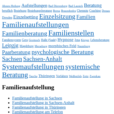
Beratung
Aufstellungen
Ahnen-Heilung
Bad Dürrenberg
Bad Lausick
beruflich
Beziehung
Beziehungsberatung
Chemnitz
Coaching
Borna
Braunsbedra
Dessau
Einzelsitzung
Familien
Einzelsetting
Dresden
Familienaufstellungen
Familienstellen
Familienberatung
Hypnose
Familiensystem
Gera
Halle (Saale)
Jena
Lebensberatung
Groitzsch
Körper
Leipzig
morphisches Feld
Magdeburg
Merseburg
Naumburg
psychologische Beratung
Paarberatung
Sachsen
Sachsen-Anhalt
Systemaufstellungen
systemische
Beratung
Thüringen
Vorfahren
Taucha
Weißenfels
Zeitz
Zwenkau
Familienaufstellung
Familienaufstellung in Sachsen
Familienaufstellung in Sachsen-Anhalt
Familienaufstellung in Thüringen
Familienaufstellung am Telefon