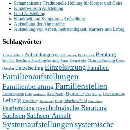
Schamanismus: Traditionelle Heilung für Körper und Geist
Kinderwunsch Aufstellung
Geld Aufstellung
Krankheit und Symptom – Aufstellung
Aufstellung der Ahnenreihe
Aufstellung von Arbeit, Selbständigkeit, Karriere und Erfolg
Schlagwörter
Beratung
Aufstellungen
Ahnen-Heilung
Bad Dürrenberg
Bad Lausick
beruflich
Beziehung
Beziehungsberatung
Chemnitz
Coaching
Borna
Braunsbedra
Dessau
Einzelsitzung
Familien
Einzelsetting
Dresden
Familienaufstellungen
Familienstellen
Familienberatung
Hypnose
Familiensystem
Gera
Halle (Saale)
Jena
Lebensberatung
Groitzsch
Körper
Leipzig
morphisches Feld
Magdeburg
Merseburg
Naumburg
psychologische Beratung
Paarberatung
Sachsen
Sachsen-Anhalt
Systemaufstellungen
systemische