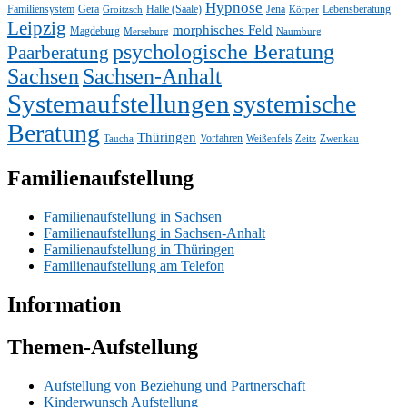
Hypnose
Familiensystem
Gera
Halle (Saale)
Jena
Lebensberatung
Groitzsch
Körper
Leipzig
morphisches Feld
Magdeburg
Merseburg
Naumburg
psychologische Beratung
Paarberatung
Sachsen
Sachsen-Anhalt
Systemaufstellungen
systemische
Beratung
Thüringen
Vorfahren
Taucha
Weißenfels
Zeitz
Zwenkau
Familienaufstellung
Familienaufstellung in Sachsen
Familienaufstellung in Sachsen-Anhalt
Familienaufstellung in Thüringen
Familienaufstellung am Telefon
Information
Themen-Aufstellung
Aufstellung von Beziehung und Partnerschaft
Kinderwunsch Aufstellung