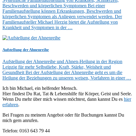
Systemische Familienaufstellung von Krankheit, Schmerzen,
Beschwerden und körperlichen Symptomen Bei einer
Familienaufstellung können Erkrankungen, Beschwerden und
körperlichen Symptomen als Anliegen verwendet werden. Der
Familienaufsteller Michael Herzig bietet die Aufstellung von
Krankheit und Symptomen in der …
Aufstellung der Ahnenreihe
Aufstellung der Ahnenreihe und Ahnen-Heilung in der Region
Leipzig für mehr Selbstliebe, Kraft, Stärke, Weisheit und
Gesundheit Bei der Aufstellung der Ahnenreihe geht es um die
Heilung der Beziehungen zu unseren weisen, Vorfahren in einer …
Ich bin Michael, ein helfender Mensch.
Hier findest Du Rat, Tat & Lebenshilfe für Körper, Geist und Seele.
Wenn Du mehr über mich wissen möchtest, dann kannst Du es
hier
erfahren
.
Bei Fragen zu meinem Angebot oder für Buchungen kannst Du
mich gern anrufen.
Telefon: 0163 643 79 44