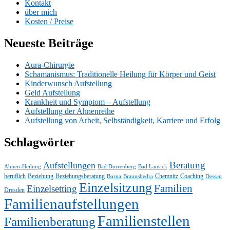
Kontakt
über mich
Kosten / Preise
Neueste Beiträge
Aura-Chirurgie
Schamanismus: Traditionelle Heilung für Körper und Geist
Kinderwunsch Aufstellung
Geld Aufstellung
Krankheit und Symptom – Aufstellung
Aufstellung der Ahnenreihe
Aufstellung von Arbeit, Selbständigkeit, Karriere und Erfolg
Schlagwörter
Beratung
Aufstellungen
Ahnen-Heilung
Bad Dürrenberg
Bad Lausick
beruflich
Beziehung
Beziehungsberatung
Chemnitz
Coaching
Borna
Braunsbedra
Dessau
Einzelsitzung
Familien
Einzelsetting
Dresden
Familienaufstellungen
Familienstellen
Familienberatung