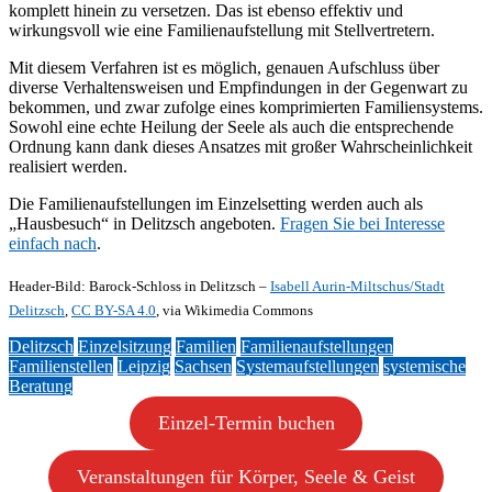
komplett hinein zu versetzen. Das ist ebenso effektiv und
wirkungsvoll wie eine Familienaufstellung mit Stellvertretern.
Mit diesem Verfahren ist es möglich, genauen Aufschluss über
diverse Verhaltensweisen und Empfindungen in der Gegenwart zu
bekommen, und zwar zufolge eines komprimierten Familiensystems.
Sowohl eine echte Heilung der Seele als auch die entsprechende
Ordnung kann dank dieses Ansatzes mit großer Wahrscheinlichkeit
realisiert werden.
Die Familienaufstellungen im Einzelsetting werden auch als
„Hausbesuch“ in Delitzsch angeboten.
Fragen Sie bei Interesse
einfach nach
.
Header-Bild: Barock-Schloss in Delitzsch –
Isabell Aurin-Miltschus/Stadt
Delitzsch
,
CC BY-SA 4.0
, via Wikimedia Commons
Delitzsch
Einzelsitzung
Familien
Familienaufstellungen
Familienstellen
Leipzig
Sachsen
Systemaufstellungen
systemische
Beratung
Einzel-Termin buchen
Veranstaltungen für Körper, Seele & Geist