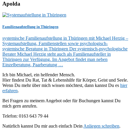
Apolda
Familienaufstellung in Thüringen
systemische Familienaufstellung in Thüringen mit Michael Herzig –
Systemaufstellung, Familienstellen sowie psychologisch-
systemische Beratung in Thüringen Der systemisch-psychologische
Berater Michael Herzig steht auch als Familienaufsteller in
Thüringen zur Verfügung. Im Angebot findet man neben
Einzelberatung, Paarberatung …
Ich bin Michael, ein helfender Mensch.
Hier findest Du Rat, Tat & Lebenshilfe für Körper, Geist und Seele.
Wenn Du mehr über mich wissen möchtest, dann kannst Du es
hier
erfahren
.
Bei Fragen zu meinem Angebot oder für Buchungen kannst Du
mich gern anrufen.
Telefon: 0163 643 79 44
Natürlich kannst Du mir auch einfach Dein
Anliegen schreiben
.