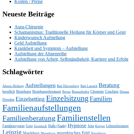
Kosten / Preise
Neueste Beiträge
Aura-Chirurgie
Schamanismus: Traditionelle Heilung für Körper und Geist
Kinderwunsch Aufstellung
Geld Aufstellung
Krankheit und Symptom – Aufstellung
Aufstellung der Ahnenreihe
Aufstellung von Arbeit, Selbständigkeit, Karriere und Erfolg
Schlagwörter
Beratung
Aufstellungen
Ahnen-Heilung
Bad Dürrenberg
Bad Lausick
beruflich
Beziehung
Beziehungsberatung
Chemnitz
Coaching
Borna
Braunsbedra
Dessau
Einzelsitzung
Familien
Einzelsetting
Dresden
Familienaufstellungen
Familienstellen
Familienberatung
Hypnose
Familiensystem
Gera
Halle (Saale)
Jena
Lebensberatung
Groitzsch
Körper
Leipzig
morphisches Feld
Magdeburg
Merseburg
Naumburg