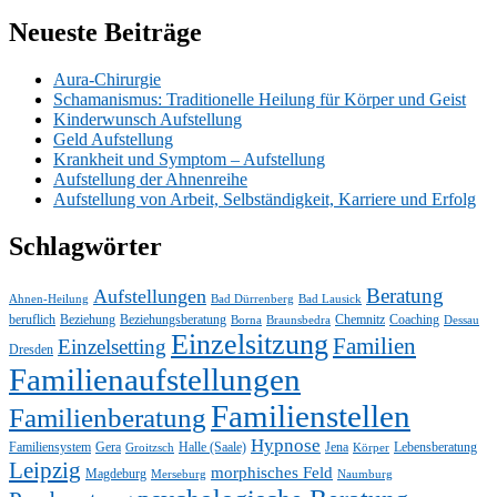
Neueste Beiträge
Aura-Chirurgie
Schamanismus: Traditionelle Heilung für Körper und Geist
Kinderwunsch Aufstellung
Geld Aufstellung
Krankheit und Symptom – Aufstellung
Aufstellung der Ahnenreihe
Aufstellung von Arbeit, Selbständigkeit, Karriere und Erfolg
Schlagwörter
Beratung
Aufstellungen
Ahnen-Heilung
Bad Dürrenberg
Bad Lausick
beruflich
Beziehung
Beziehungsberatung
Chemnitz
Coaching
Borna
Braunsbedra
Dessau
Einzelsitzung
Familien
Einzelsetting
Dresden
Familienaufstellungen
Familienstellen
Familienberatung
Hypnose
Familiensystem
Gera
Halle (Saale)
Jena
Lebensberatung
Groitzsch
Körper
Leipzig
morphisches Feld
Magdeburg
Merseburg
Naumburg