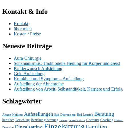
Kontakt & Info
Kontakt
über mich
Kosten / Preise
Neueste Beiträge
Aura-Chirurgie
Schamanismus: Traditionelle Heilung für Körper und Geist
Kinderwunsch Aufstellung
Geld Aufstellung
Krankheit und Symptom – Aufstellung
Aufstellung der Ahnenreihe
Aufstellung von Arbeit, Selbständigkeit, Karriere und Erfolg
Schlagwörter
Beratung
Aufstellungen
Ahnen-Heilung
Bad Dürrenberg
Bad Lausick
beruflich
Beziehung
Beziehungsberatung
Chemnitz
Coaching
Borna
Braunsbedra
Dessau
Einzelsitzung
Familien
Einzelsetting
Dresden