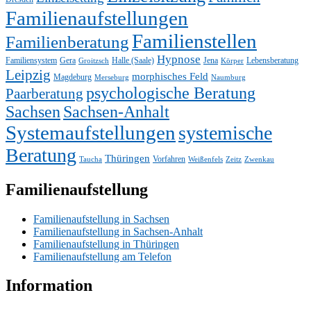
Familienaufstellungen
Familienstellen
Familienberatung
Hypnose
Familiensystem
Gera
Halle (Saale)
Jena
Lebensberatung
Groitzsch
Körper
Leipzig
morphisches Feld
Magdeburg
Merseburg
Naumburg
psychologische Beratung
Paarberatung
Sachsen
Sachsen-Anhalt
Systemaufstellungen
systemische
Beratung
Thüringen
Vorfahren
Taucha
Weißenfels
Zeitz
Zwenkau
Familienaufstellung
Familienaufstellung in Sachsen
Familienaufstellung in Sachsen-Anhalt
Familienaufstellung in Thüringen
Familienaufstellung am Telefon
Information